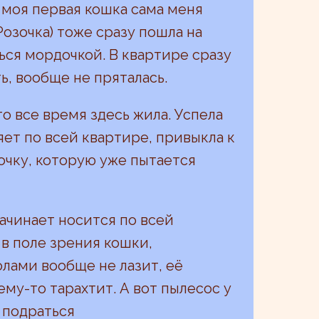
 моя первая кошка сама меня
Розочка) тоже сразу пошла на
ться мордочкой. В квартире сразу
ь, вообще не пряталась.
то все время здесь жила. Успела
яет по всей квартире, привыкла к
очку, которую уже пытается
 начинает носится по всей
 в поле зрения кошки,
олами вообще не лазит, её
му-то тарахтит. А вот пылесос у
а подраться