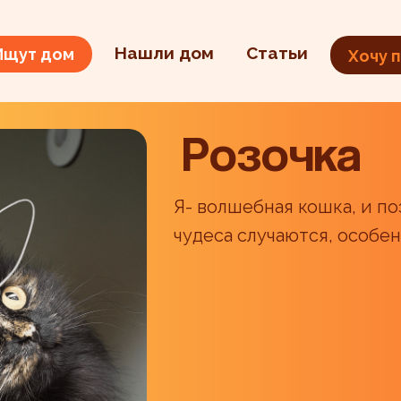
Нашли дом
Статьи
Ищут дом
Хочу 
Розочка
Я- волшебная кошка, и п
чудеса случаются, особен