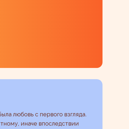
ыла любовь с первого взгляда.
тному, иначе впоследствии