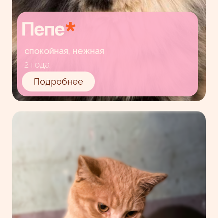
Пепе
*
спокойная, нежная
2 года
Подробнее