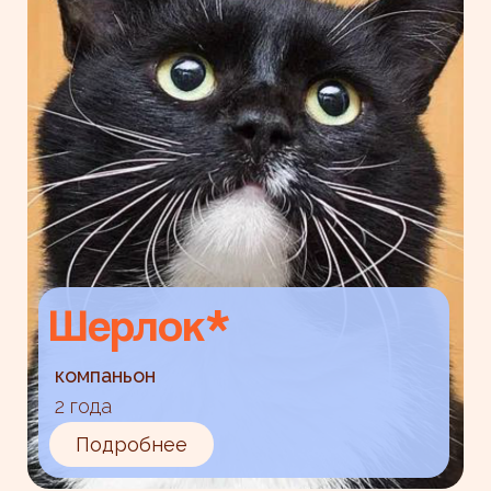
Шерлок*
компаньон
2 года
Подробнее