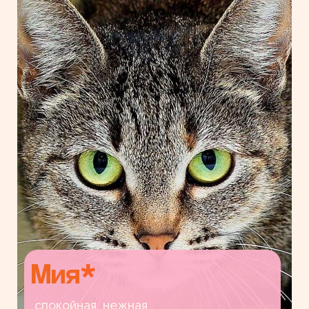
Мия
*
спокойная, нежная