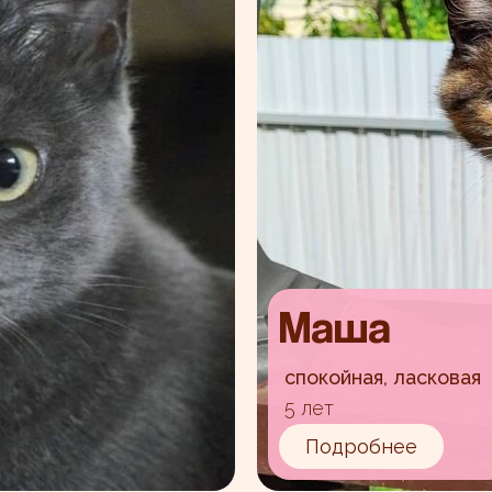
Маша
спокойная, ласковая
5 лет
Подробнее