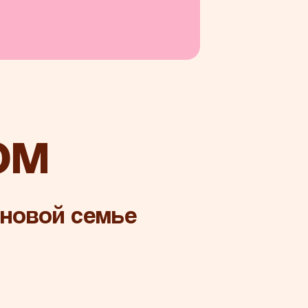
ом
 новой семье