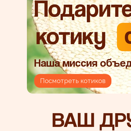
Подарит
котику
Наша миссия объед
Посмотреть котиков
ВАШ ДР