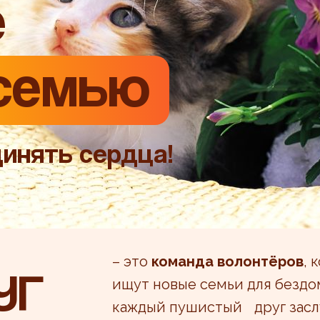
е
семью
инять сердца!
– это
команда волонтёров
, 
УГ
ищут новые семьи для бездо
каждый пушистый друг заслу